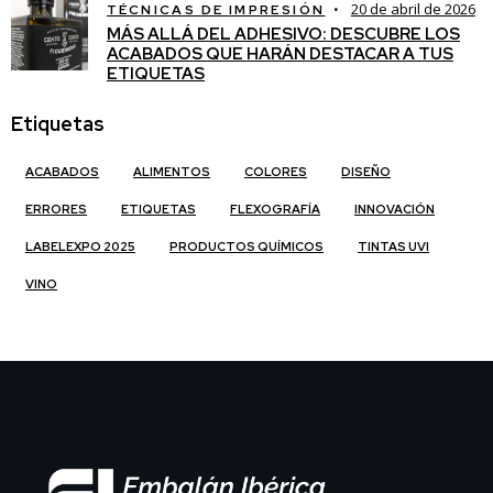
20 de abril de 2026
TÉCNICAS DE IMPRESIÓN
MÁS ALLÁ DEL ADHESIVO: DESCUBRE LOS
ACABADOS QUE HARÁN DESTACAR A TUS
ETIQUETAS
Etiquetas
ACABADOS
ALIMENTOS
COLORES
DISEÑO
ERRORES
ETIQUETAS
FLEXOGRAFÍA
INNOVACIÓN
LABELEXPO 2025
PRODUCTOS QUÍMICOS
TINTAS UVI
VINO
Saltar al pie de página