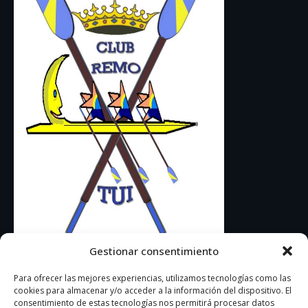
Gestionar consentimiento
Contacto
Para ofrecer las mejores experiencias, utilizamos tecnologías como las
cookies para almacenar y/o acceder a la información del dispositivo. El
consentimiento de estas tecnologías nos permitirá procesar datos
Polígono Industrial O Rebullón, Camiño Feira 23,36416 Vigo