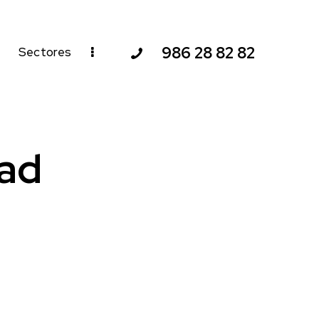
986 28 82 82
Sectores
dad